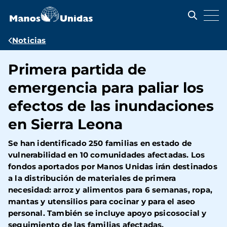
Pasar
al
contenido
principal
Ruta
Noticias
de
Primera partida de
navegación
emergencia para paliar los
efectos de las inundaciones
en Sierra Leona
Se han identificado 250 familias en estado de
vulnerabilidad en 10 comunidades afectadas. Los
fondos aportados por Manos Unidas irán destinados
a la distribución de materiales de primera
necesidad: arroz y alimentos para 6 semanas, ropa,
mantas y utensilios para cocinar y para el aseo
personal. También se incluye apoyo psicosocial y
seguimiento de las familias afectadas.