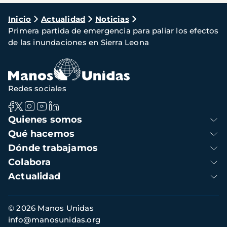
Ruta
Inicio
Actualidad
Noticias
Primera partida de emergencia para paliar los efectos
de
de las inundaciones en Sierra Leona
navegación
Redes sociales
Navegación
Quienes somos
principal
Qué hacemos
Dónde trabajamos
Colabora
Actualidad
Información
© 2026 Manos Unidas
de
info@manosunidas.org
contacto