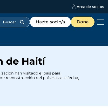
Área de socios
M
d
c
Menú
Hazte socio/a
Dona
d
de
us
destacados
cabecera
n de Haití
ización han visitado el país para
 de reconstrucción del país.Hasta la fecha,