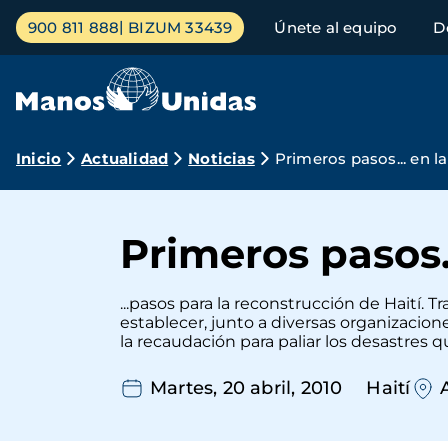
Pasar
Menú
900 811 888
BIZUM 33439
Únete al equipo
D
al
principal
contenido
principal
Ruta
Inicio
Actualidad
Noticias
Primeros pasos... en l
de
navegación
Primeros pasos..
...pasos para la reconstrucción de Haití. T
establecer, junto a diversas organizacione
la recaudación para paliar los desastres q
Martes, 20 abril, 2010
Haití