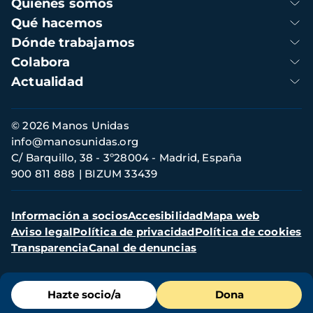
Navegación
Quienes somos
principal
Qué hacemos
Dónde trabajamos
Colabora
Actualidad
Información
© 2026 Manos Unidas
de
info@manosunidas.org
contacto
C/ Barquillo, 38 - 3º28004 - Madrid, España
900 811 888
BIZUM 33439
Menú
Información a socios
Accesibilidad
Mapa web
secundario
Aviso legal
Política de privacidad
Política de cookies
Transparencia
Canal de denuncias
Menú
Hazte socio/a
Dona
de