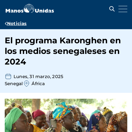
Pasar
al
contenido
principal
Ruta
Noticias
de
El programa Karonghen en
navegación
los medios senegaleses en
2024
Lunes, 31 marzo, 2025
Senegal
África