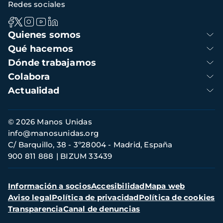
Redes sociales
Navegación
Quienes somos
principal
Qué hacemos
Dónde trabajamos
Colabora
Actualidad
Información
© 2026 Manos Unidas
de
info@manosunidas.org
contacto
C/ Barquillo, 38 - 3º28004 - Madrid, España
900 811 888
BIZUM 33439
Menú
Información a socios
Accesibilidad
Mapa web
secundario
Aviso legal
Política de privacidad
Política de cookies
Transparencia
Canal de denuncias