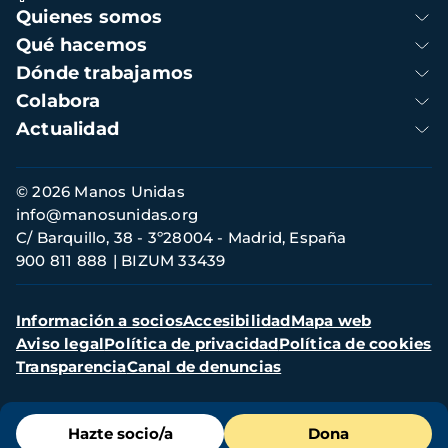
Navegación
Quienes somos
principal
Qué hacemos
Dónde trabajamos
Colabora
Actualidad
Información
© 2026 Manos Unidas
de
info@manosunidas.org
contacto
C/ Barquillo, 38 - 3º28004 - Madrid, España
900 811 888
BIZUM 33439
Menú
Información a socios
Accesibilidad
Mapa web
secundario
Aviso legal
Política de privacidad
Política de cookies
Transparencia
Canal de denuncias
Menú
Hazte socio/a
Dona
de