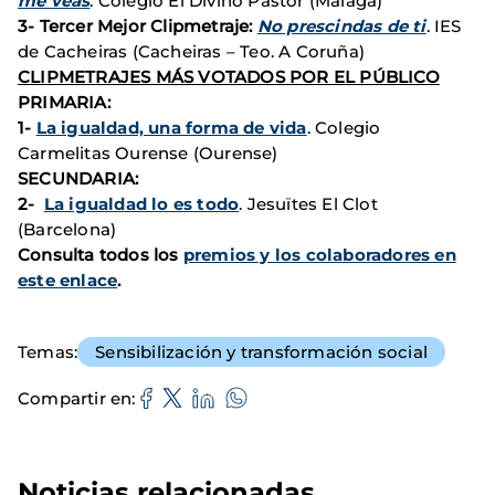
me veas
. Colegio El Divino Pastor (Málaga)
3- Tercer Mejor Clipmetraje:
No prescindas de ti
. IES
de Cacheiras (Cacheiras – Teo. A Coruña)
CLIPMETRAJES MÁS VOTADOS POR EL PÚBLICO
PRIMARIA:
1-
La igualdad, una forma de vida
. Colegio
Carmelitas Ourense (Ourense)
SECUNDARIA:
2-
La igualdad lo es todo
. Jesuïtes El Clot
(Barcelona)
Consulta todos los
premios y los colaboradores en
este enlace
.
Temas
Sensibilización y transformación social
Compartir en
Noticias relacionadas