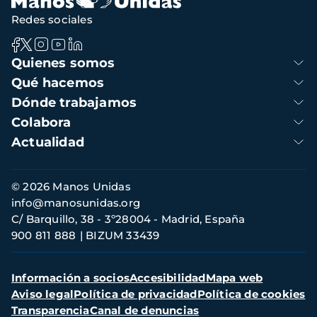
Redes sociales
Navegación
Quienes somos
principal
Qué hacemos
Dónde trabajamos
Colabora
Actualidad
Información
© 2026 Manos Unidas
de
info@manosunidas.org
contacto
C/ Barquillo, 38 - 3º28004 - Madrid, España
900 811 888
BIZUM 33439
Menú
Información a socios
Accesibilidad
Mapa web
secundario
Aviso legal
Política de privacidad
Política de cookies
Transparencia
Canal de denuncias