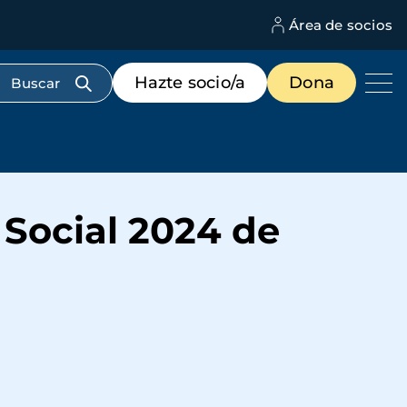
Área de socios
M
d
c
Menú
Hazte socio/a
Dona
d
de
us
destacados
cabecera
Social 2024 de