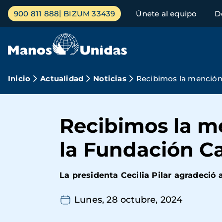
Pasar
Menú
900 811 888
BIZUM 33439
Únete al equipo
D
al
principal
contenido
principal
Ruta
Inicio
Actualidad
Noticias
Recibimos la mención
de
navegación
Recibimos la m
la Fundación C
La presidenta Cecilia Pilar agradeció
Lunes, 28 octubre, 2024