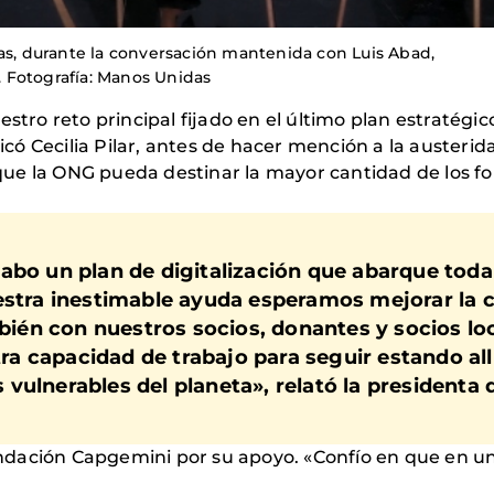
das, durante la conversación mantenida con Luis Abad,
 Fotografía: Manos Unidas
stro reto principal fijado en el último plan estratégic
licó Cecilia Pilar, antes de hacer mención a la austeri
ue la ONG pueda destinar la mayor cantidad de los fo
abo un plan de digitalización que abarque toda 
estra inestimable ayuda esperamos mejorar la 
mbién con nuestros socios, donantes y socios loc
 capacidad de trabajo para seguir estando allí
vulnerables del planeta», relató la president
 Fundación Capgemini por su apoyo. «Confío en que en 