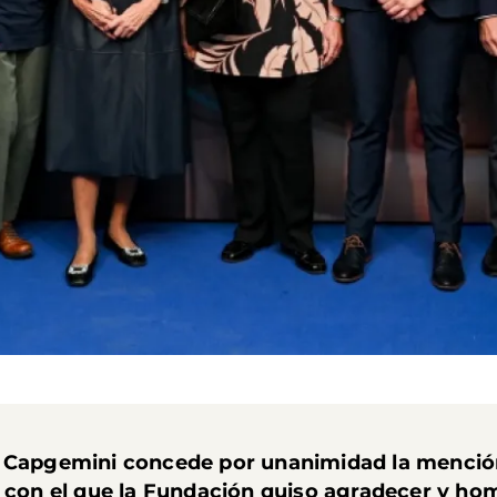
n Capgemini concede por unanimidad la mención
, con el que la Fundación quiso agradecer y hom