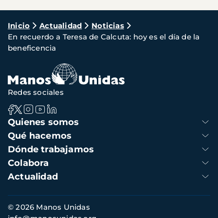
Ruta
Inicio
Actualidad
Noticias
En recuerdo a Teresa de Calcuta: hoy es el día de la
de
beneficencia
navegación
Redes sociales
Navegación
Quienes somos
principal
Qué hacemos
Dónde trabajamos
Colabora
Actualidad
Información
© 2026 Manos Unidas
de