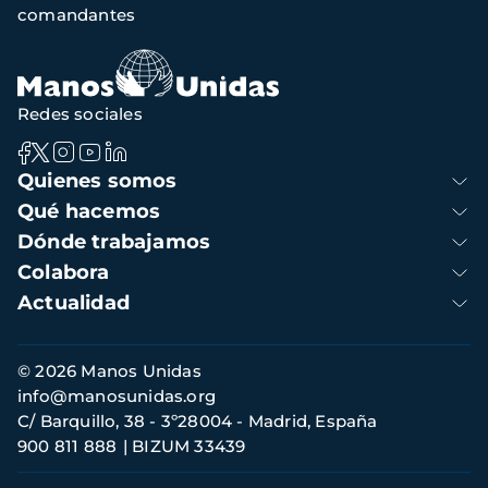
comandantes
navegación
Redes sociales
Navegación
Quienes somos
principal
Qué hacemos
Dónde trabajamos
Colabora
Actualidad
Información
© 2026 Manos Unidas
de
info@manosunidas.org
contacto
C/ Barquillo, 38 - 3º28004 - Madrid, España
900 811 888
BIZUM 33439