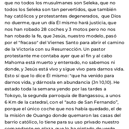
que no todos los musulmanes son Seleka, que no
todos los Seleka son tan pervertidos, que también
hay católicos y protestantes degenerados, que Dios
no duerme, que un día Él mismo hará justicia, que
nos han robado 28 coches y 3 motos pero no nos
han robado la fe, que Jesús, nuestro modelo, pasó
por el "fracaso" del Viernes Santo para abrir el camino
de la Victoria con su Resurrección. Un pastor
protestante me contaba ayer que al fin y al cabo
Mahoma está muerto y enterrado, no sabemos ni
donde, y Jesús está vivo y sigue vivo para darnos vida.
Esto sí que lo dice Él mismo: "que ha venido para
darnos vida, y dárnosla en abundancia (Jn 10,10). He
estado toda la semana yendo por las tardes a
Tokoyo, la segunda parroquia de Bangassou, a unos
6 Km de la catedral, con el “auto de San Fernando”,
porque el único coche que nos había quedado, el de
la misión de Ouango donde quemaron las casas del
barrio católico, lo tiene para su uso privado nuestro
comandante en plaza, que lo ha pintado de verde