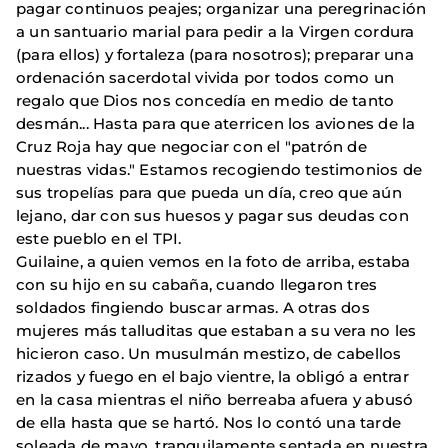
pagar continuos peajes; organizar una peregrinación
a un santuario marial para pedir a la Virgen cordura
(para ellos) y fortaleza (para nosotros); preparar una
ordenación sacerdotal vivida por todos como un
regalo que Dios nos concedía en medio de tanto
desmán... Hasta para que aterricen los aviones de la
Cruz Roja hay que negociar con el "patrón de
nuestras vidas." Estamos recogiendo testimonios de
sus tropelías para que pueda un día, creo que aún
lejano, dar con sus huesos y pagar sus deudas con
este pueblo en el TPI.
Guilaine, a quien vemos en la foto de arriba, estaba
con su hijo en su cabaña, cuando llegaron tres
soldados fingiendo buscar armas. A otras dos
mujeres más talluditas que estaban a su vera no les
hicieron caso. Un musulmán mestizo, de cabellos
rizados y fuego en el bajo vientre, la obligó a entrar
en la casa mientras el niño berreaba afuera y abusó
de ella hasta que se hartó. Nos lo contó una tarde
soleada de mayo, tranquilamente sentada en nuestra