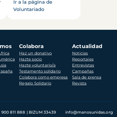
y
Ir a la página de
Voluntariado
amos
Colabora
Actualidad
frica
Haz un donativo
Noticias
 América
Hazte socio
Reportajes
Asia
Hazte voluntario/a
Entrevistas
 España
Testamento solidario
Campañas
Colabora como empresa
Sala de prensa
Regalo Solidario
Revista
900 811 888
BIZUM 33439
info@manosunidas.org