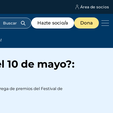
Área de socios
M
d
c
Menú
Hazte socio/a
Dona
d
de
us
destacados
cabecera
!
l 10 de mayo?:
rega de premios del Festival de