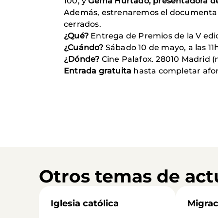
100, y
Gema Hurtado, presentadora d
Además, estrenaremos el documental d
cerrados.
¿Qué?
Entrega de Premios de la V edic
¿Cuándo?
Sábado 10 de mayo, a las 11
¿Dónde?
Cine Palafox. 28010 Madrid (
Entrada gratuita
hasta completar afo
Otros temas de act
Iglesia católica
Migrac