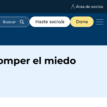
Área de socios
M
d
c
Menú
Hazte socio/a
Dona
d
de
us
destacados
cabecera
 romper el miedo