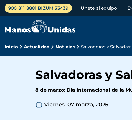
Pasar
Menú
900 811 888
BIZUM 33439
Únete al equipo
D
al
principal
contenido
principal
Ruta
Inicio
Actualidad
Noticias
Salvadoras y Salvadas:
de
navegación
Salvadoras y Sa
8 de marzo: Día Internacional de la M
Viernes, 07 marzo, 2025