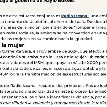
 bajo el gobierno de Nayib Bukele.
vas de este esfuerzo conjunto es
Radio Izcanal
, una emi
artamento de Usulután, al oriente del país. Desde su 
mujeres de la región, permitiéndoles “romper el miedo
n redes sociales, la emisora se ha convertido en una
es de las mujeres en su camino hacia la igualdad.
 la mujer
a tormenta Sara, en noviembre de 2024, que afectó a
MSM continúa su trabajo en la Casa de la Mujer, ubica
las actividades del MSM, que apoya a más de 2.000 pe
mo el asfaltado de calles, el acceso a agua potable y la
MSM logra la transformación de las estructuras sociale
as de Radio Izcanal, recuerda los primeros años de luch
la sororidad y la solidaridad en este proceso. La emis
, enseñando a los niños a identificar la violencia, por 
s que dibujen la violencia y trabajamos desde la radi