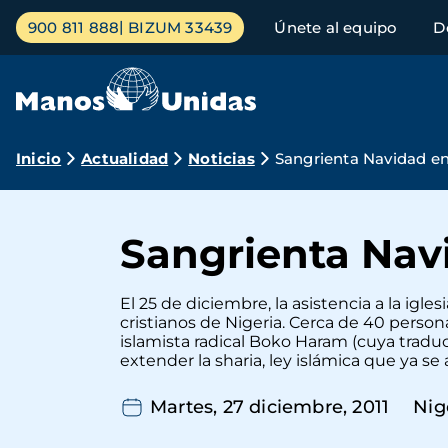
Pasar
Menú
900 811 888
BIZUM 33439
Únete al equipo
D
al
principal
contenido
principal
Ruta
Inicio
Actualidad
Noticias
Sangrienta Navidad en
de
navegación
Sangrienta Nav
El 25 de diciembre, la asistencia a la ig
cristianos de Nigeria. Cerca de 40 perso
islamista radical Boko Haram (cuya trad
extender la sharia, ley islámica que ya se a
Martes, 27 diciembre, 2011
Nig