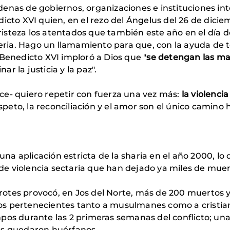
enas de gobiernos, organizaciones e instituciones int
icto XVI quien, en el rezo del Ángelus del 26 de diciem
isteza los atentados que también este año en el día 
geria. Hago un llamamiento para que, con la ayuda de t
Benedicto XVI imploró a Dios que "
se detengan las ma
r la justicia y la paz".
ce- quiero repetir con fuerza una vez más:
la violenci
espeto, la reconciliación y el amor son el único camino h
a aplicación estricta de la sharia en el año 2000, lo 
s de violencia sectaria que han dejado ya miles de muer
otes provocó, en Jos del Norte, más de 200 muertos y
os pertenecientes tanto a musulmanes como a cristia
pos durante las 2 primeras semanas del conflicto; un
es quedaron huérfanos.