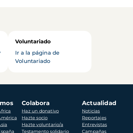
Voluntariado
y
Ir a la página de
Voluntariado
amos
Colabora
Actualidad
frica
Haz un donativo
Noticias
 América
Hazte socio
Reportajes
Asia
Hazte voluntario/a
Entrevistas
 España
Testamento solidario
Campañas