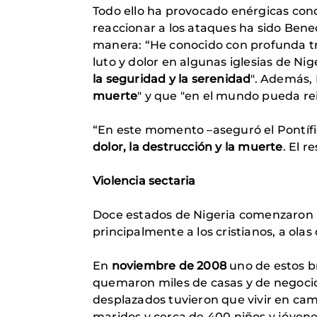
Todo ello ha provocado enérgicas cond
reaccionar a los ataques ha sido Bened
manera: “He conocido con profunda tr
luto y dolor en algunas iglesias de Ni
la seguridad y la serenidad
". Además, 
muerte
" y que "en el mundo pueda reina
“En este momento –aseguró el Pontífi
dolor, la destrucción y la muerte
. El r
Violencia sectaria
Doce estados de Nigeria comenzaron un
principalmente a los cristianos, a ola
En
noviembre de 2008
uno de estos br
quemaron miles de casas y de negoci
desplazados tuvieron que vivir en cam
maridos y cerca de 400 niños y jóven