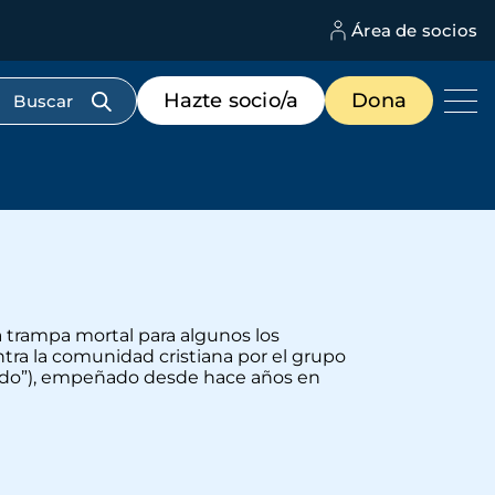
Área de socios
M
d
c
Menú
Hazte socio/a
Dona
d
de
us
destacados
cabecera
na trampa mortal para algunos los
tra la comunidad cristiana por el grupo
ecado”), empeñado desde hace años en