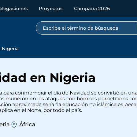
elegaciones
Proyectos
Campaña 2026
Búsqueda por texto completo
 Nigeria
idad en Nigeria
lesia para conmemorar el día de Navidad se convirtió en u
nas murieron en los ataques con bombas perpetrados con
ucción aproximada sería “la educación no islámica es p
plica en el Norte, por todo el país.
eria
África