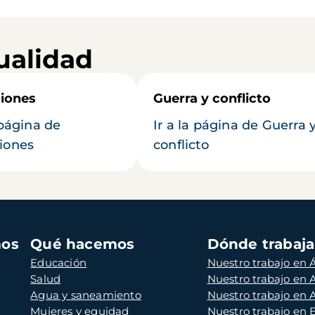
ualidad
iones
Guerra y conflicto
 página de
Ir a la página de Guerra 
iones
conflicto
mos
Qué hacemos
Dónde trabaj
Educación
Nuestro trabajo en Á
Salud
Nuestro trabajo en
Agua y saneamiento
Nuestro trabajo en 
Mujeres y equidad
Nuestro trabajo en