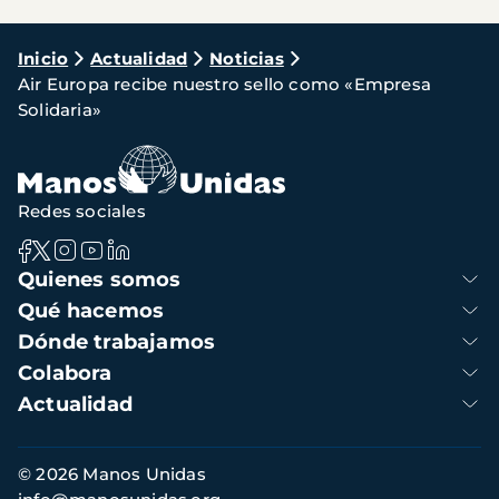
Ruta
Inicio
Actualidad
Noticias
Air Europa recibe nuestro sello como «Empresa
de
Solidaria»
navegación
Redes sociales
Navegación
Quienes somos
principal
Qué hacemos
Dónde trabajamos
Colabora
Actualidad
Información
© 2026 Manos Unidas
de