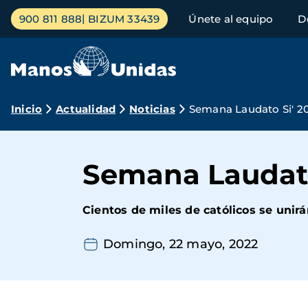
Pasar
Menú
900 811 888
BIZUM 33439
Únete al equipo
D
al
principal
contenido
principal
Ruta
Inicio
Actualidad
Noticias
Semana Laudato Si' 2
de
navegación
Semana Laudato
Cientos de miles de católicos se unirá
Domingo, 22 mayo, 2022