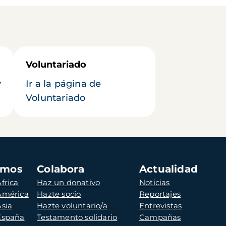
Voluntariado
y
Ir a la página de
Voluntariado
amos
Colabora
Actualidad
frica
Haz un donativo
Noticias
 América
Hazte socio
Reportajes
Asia
Hazte voluntario/a
Entrevistas
 España
Testamento solidario
Campañas