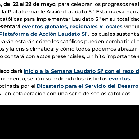
n,
del 22 al 29 de mayo,
para celebrar los progresos reali
de la Plataforma de Acción Laudato Si'. Esta nueva her
católicas para implementar Laudato Si' en su totalida
esentará
eventos globales, regionales y locales
vincul
Plataforma de Acción Laudato Si’
, los cuales sustent
rarán estarán cómo los católicos pueden combatir el c
tos y la crisis climática; y cómo todos podemos abrazar
to contará con actos presenciales, un hito importante 
isco dará
inicio a la Semana Laudato Si’ con el rezo 
momento, se irán sucediendo los distintos
eventos
.
ocinada por el
Dicasterio para el Servicio del Desarr
i' en colaboración con una serie de socios católicos.