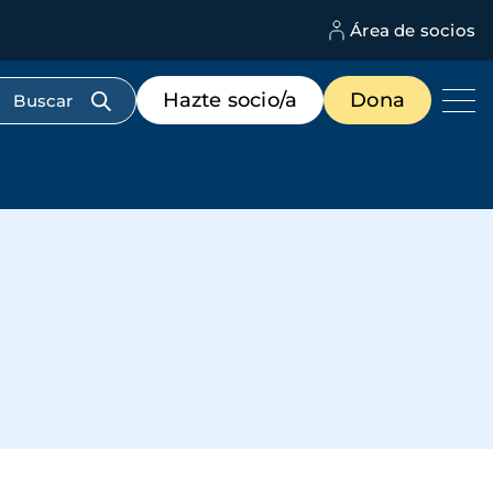
Área de socios
M
d
c
Menú
Hazte socio/a
Dona
d
de
us
destacados
cabecera