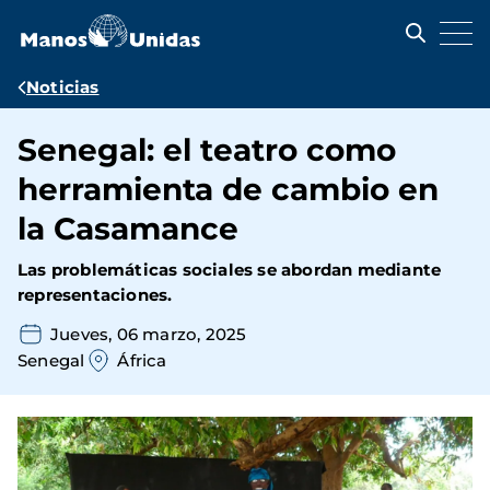
Pasar
al
contenido
principal
Ruta
Noticias
de
Senegal: el teatro como
navegación
herramienta de cambio en
la Casamance
Las problemáticas sociales se abordan mediante
representaciones.
Jueves, 06 marzo, 2025
Senegal
África