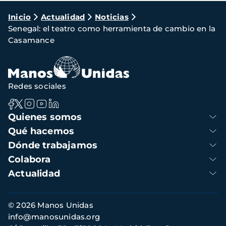
Ruta
Inicio
Actualidad
Noticias
Senegal: el teatro como herramienta de cambio en la
de
Casamance
navegación
Redes sociales
Navegación
Quienes somos
principal
Qué hacemos
Dónde trabajamos
Colabora
Actualidad
Información
© 2026 Manos Unidas
de
info@manosunidas.org
contacto