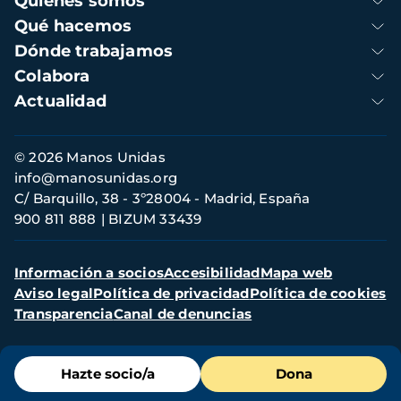
Quienes somos
principal
Qué hacemos
Dónde trabajamos
Colabora
Actualidad
Información
© 2026 Manos Unidas
de
info@manosunidas.org
contacto
C/ Barquillo, 38 - 3º28004 - Madrid, España
900 811 888
BIZUM 33439
Menú
Información a socios
Accesibilidad
Mapa web
secundario
Aviso legal
Política de privacidad
Política de cookies
Transparencia
Canal de denuncias
Menú
Hazte socio/a
Dona
de
destacados