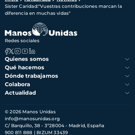
Sister Caridad:"Vuestras contribuciones marcan la
de
diferencia en muchas vidas"
navegación
Redes sociales
Navegación
Quienes somos
principal
Qué hacemos
Dónde trabajamos
Colabora
Actualidad
Información
© 2026 Manos Unidas
de
info@manosunidas.org
contacto
C/ Barquillo, 38 - 3º28004 - Madrid, España
900 811 888
BIZUM 33439