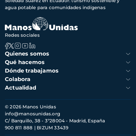
Soledad Suárez en Ecuador: turismo sostenible y
de
agua potable para comunidades indígenas
navegación
Redes sociales
Navegación
Quienes somos
principal
Qué hacemos
Dónde trabajamos
Colabora
Actualidad
Información
© 2026 Manos Unidas
de
info@manosunidas.org
contacto
C/ Barquillo, 38 - 3º28004 - Madrid, España
900 811 888
BIZUM 33439