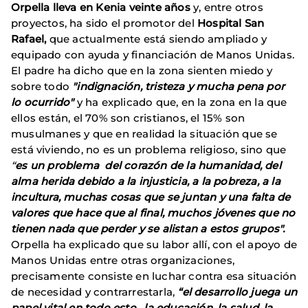
Orpella lleva en Kenia veinte años
y, entre otros
proyectos, ha sido el promotor del
Hospital San
Rafael,
que actualmente está siendo ampliado y
equipado con ayuda y financiación de Manos Unidas.
El padre ha dicho que en la zona sienten miedo y
sobre todo
"indignación, tristeza y mucha pena por
lo ocurrido"
y ha explicado que, en la zona en la que
ellos están, el 70% son cristianos, el 15% son
musulmanes y que en realidad la situación que se
está viviendo, no es un problema religioso, sino que
“
es un problema del corazón de la humanidad, del
alma herida debido a la injusticia, a la pobreza, a la
incultura, muchas cosas que se juntan y una falta de
valores que hace que al final, muchos jóvenes que no
tienen nada que perder y se alistan a estos grupos".
Orpella ha explicado que su labor allí, con el apoyo de
Manos Unidas entre otras organizaciones,
precisamente consiste en luchar contra esa situación
de necesidad y contrarrestarla,
“el desarrollo juega un
papel vital en todo esto, la educación, la salud, la