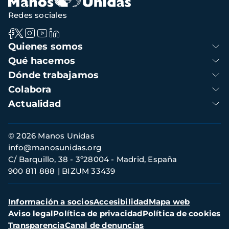
Redes sociales
Navegación
Quienes somos
principal
Qué hacemos
Dónde trabajamos
Colabora
Actualidad
Información
© 2026 Manos Unidas
de
info@manosunidas.org
contacto
C/ Barquillo, 38 - 3º28004 - Madrid, España
900 811 888
BIZUM 33439
Menú
Información a socios
Accesibilidad
Mapa web
secundario
Aviso legal
Política de privacidad
Política de cookies
Transparencia
Canal de denuncias