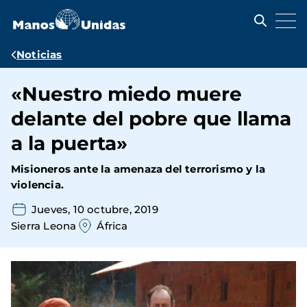
Pasar
al
contenido
principal
Ruta
Noticias
de
«Nuestro miedo muere
navegación
delante del pobre que llama
a la puerta»
Misioneros ante la amenaza del terrorismo y la
violencia.
Jueves, 10 octubre, 2019
Sierra Leona
África