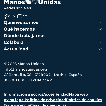
Redes sociales
Navegación
Quienes somos
principal
Qué hacemos
Dónde trabajamos
Colabora
Actualidad
Información
© 2026 Manos Unidas
de
info@manosunidas.org
contacto
C/ Barquillo, 38 - 3º28004 - Madrid, España
900 811 888
BIZUM 33439
Menú
Información a socios
Accesibilidad
Mapa web
secundario
Aviso legal
Política de privacidad
Política de cookies
Transparencia
Canal de denuncias