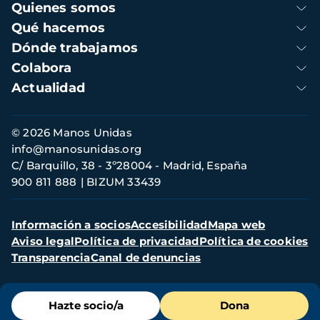
Navegación
Quienes somos
principal
Qué hacemos
Dónde trabajamos
Colabora
Actualidad
Información
© 2026 Manos Unidas
de
info@manosunidas.org
contacto
C/ Barquillo, 38 - 3º28004 - Madrid, España
900 811 888
BIZUM 33439
Menú
Información a socios
Accesibilidad
Mapa web
secundario
Aviso legal
Política de privacidad
Política de cookies
Transparencia
Canal de denuncias
Menú
Hazte socio/a
Dona
de