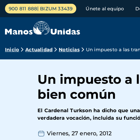
Pasar
Menú
900 811 888
BIZUM 33439
Únete al equipo
D
al
principal
contenido
principal
Ruta
Inicio
Actualidad
Noticias
Un impuesto a las tra
de
navegación
Un impuesto a l
bien común
El Cardenal Turkson ha dicho que una
verdadera vocación, incluida su funció
Viernes, 27 enero, 2012