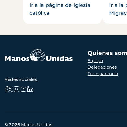
Ir a la página de Iglesia
Ir a la
católica
Migrac
Navegación
Quienes so
principal
Equipo
Delegaciones
Transparencia
Redes sociales
Información
© 2026 Manos Unidas
de