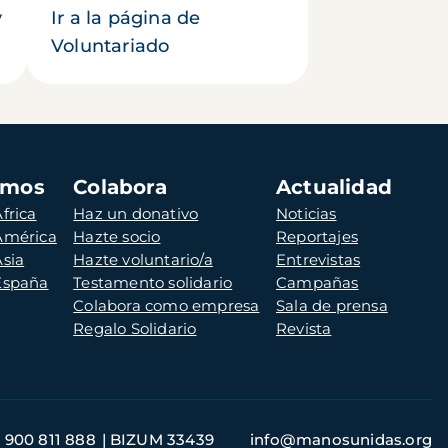
y
Ir a la página de
Voluntariado
amos
Colabora
Actualidad
frica
Haz un donativo
Noticias
 América
Hazte socio
Reportajes
Asia
Hazte voluntario/a
Entrevistas
 España
Testamento solidario
Campañas
Colabora como empresa
Sala de prensa
Regalo Solidario
Revista
900 811 888
BIZUM 33439
info@manosunidas.org