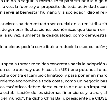
no Unido, a seguir la misma línea para situar a la dig
la vez, la fuente y el propósito de toda actividad ec
ervir al bienestar humano y la sociedad”, dijo el reli
ncieros ha demostrado ser crucial en la redistribució
 de generar fluctuaciones económicas que tienen un e
ca, a su vez, aumenta la desigualdad, como demuestra
nancieras podría contribuir a reducir la especulación 
Europea a tomar medidas concretas hacia la adopción 
ea es lo que hay que hacer. La UE tiene potencial par
a lucha contra el cambio climático, y para poner en ma
cimiento económico a toda costa, como un negocio ba
Los escépticos deben darse cuenta de que un impuesto
la estabilización de los sistemas financieros y luchar,
 del mundo”, ha dicho Chris Bain, presidente de CIDSE