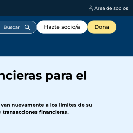
Área de socios
M
d
c
Menú
Hazte socio/a
Dona
d
de
us
destacados
cabecera
cieras para el
lvan nuevamente a los límites de su
s transacciones financieras.