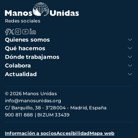
Redes sociales
Navegación
Quienes somos
principal
Qué hacemos
Dónde trabajamos
Colabora
Actualidad
Información
© 2026 Manos Unidas
de
info@manosunidas.org
contacto
C/ Barquillo, 38 - 3º28004 - Madrid, España
900 811 888
BIZUM 33439
Menú
Información a socios
Accesibilidad
Mapa web