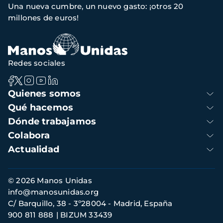
Una nueva cumbre, un nuevo gasto: ¡otros 20
de
millones de euros!
navegación
Redes sociales
Navegación
Quienes somos
principal
Qué hacemos
Dónde trabajamos
Colabora
Actualidad
Información
© 2026 Manos Unidas
de
info@manosunidas.org
contacto
C/ Barquillo, 38 - 3º28004 - Madrid, España
900 811 888
BIZUM 33439