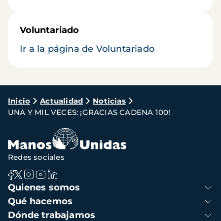
Voluntariado
Ir a la página de Voluntariado
Ruta
Inicio
Actualidad
Noticias
UNA Y MIL VECES: ¡GRACIAS CADENA 100!
de
navegación
Redes sociales
Navegación
Quienes somos
principal
Qué hacemos
Dónde trabajamos