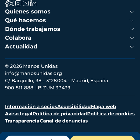
Navegación
Quienes somos
principal
Qué hacemos
Dónde trabajamos
Colabora
Actualidad
Información
© 2026 Manos Unidas
de
info@manosunidas.org
contacto
C/ Barquillo, 38 - 3º28004 - Madrid, España
900 811 888
BIZUM 33439
Menú
Información a socios
Accesibilidad
Mapa web
secundario
Aviso legal
Política de privacidad
Política de cookies
Transparencia
Canal de denuncias
Menú