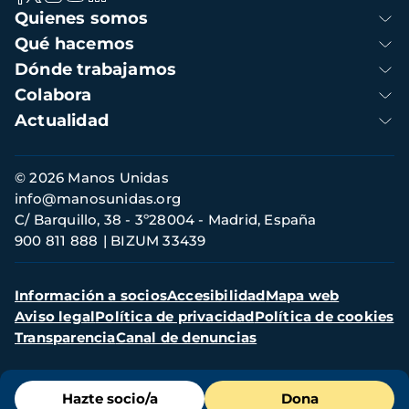
Navegación
Quienes somos
principal
Qué hacemos
Dónde trabajamos
Colabora
Actualidad
Información
© 2026 Manos Unidas
de
info@manosunidas.org
contacto
C/ Barquillo, 38 - 3º28004 - Madrid, España
900 811 888
BIZUM 33439
Menú
Información a socios
Accesibilidad
Mapa web
secundario
Aviso legal
Política de privacidad
Política de cookies
Transparencia
Canal de denuncias
Menú
Hazte socio/a
Dona
de