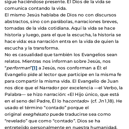
sigue haciéndose presente. El Dios de la vida se
comunica contando la vida.
El mismo Jesús hablaba de Dios no con discursos
abstractos, sino con parábolas, narraciones breves,
tomadas de la vida cotidiana. Aquí la vida se hace
historia y luego, para el que la escucha, la historia se
hace vida: esa narración entra en la vida de quien la
escucha y la transforma.
No es casualidad que también los Evangelios sean
relatos. Mientras nos informan sobre Jesús, nos
“
performan
”
[1]
a Jesús, nos conforman a Él: el
Evangelio pide al lector que participe en la misma fe
para compartir la misma vida. El Evangelio de Juan
nos dice que el Narrador por excelencia —el Verbo, la
Palabra— se hizo narración: «El Hijo único, que está
en el seno del Padre, Él lo ha
contado
» (cf.
Jn
1,18). He
usado el término “contado” porque el
original
exeghésato
puede traducirse sea como
“revelado” que como “contado”. Dios se ha
entretejido personalmente en nuestra humanidad,