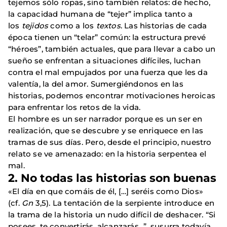
tejemos sólo ropas, sino también relatos: de hecho,
la capacidad humana de “tejer” implica tanto a
los
tejidos
como a los
textos
. Las historias de cada
época tienen un “telar” común: la estructura prevé
“héroes”, también actuales, que para llevar a cabo un
sueño se enfrentan a situaciones difíciles, luchan
contra el mal empujados por una fuerza que les da
valentía, la del amor. Sumergiéndonos en las
historias, podemos encontrar motivaciones heroicas
para enfrentar los retos de la vida.
El hombre es un ser narrador porque es un ser en
realización, que se descubre y se enriquece en las
tramas de sus días. Pero, desde el principio, nuestro
relato se ve amenazado: en la historia serpentea el
mal.
2.
No todas las historias son buenas
«El día en que comáis de él, […] seréis como Dios»
(cf.
Gn
3,5). La tentación de la serpiente introduce en
la trama de la historia un nudo difícil de deshacer. “Si
posees, te convertirás, alcanzarás...”, susurra todavía