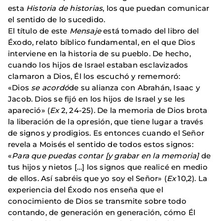
esta
Historia de historias
, los que puedan comunicar
el sentido de lo sucedido.
El título de este
Mensaje
está tomado del libro del
Éxodo, relato bíblico fundamental, en el que Dios
interviene en la historia de su pueblo. De hecho,
cuando los hijos de Israel estaban esclavizados
clamaron a Dios, Él los escuchó y rememoró:
«Dios
se acordó
de su alianza con Abrahán, Isaac y
Jacob. Dios se fijó en los hijos de Israel y se les
apareció» (
Ex
2, 24-25). De la memoria de Dios brota
la liberación de la opresión, que tiene lugar a través
de signos y prodigios. Es entonces cuando el Señor
revela a Moisés el sentido de todos estos signos:
«
Para que puedas contar [y grabar en la memoria]
de
tus hijos
y nietos […] los signos que realicé en medio
de ellos. Así sabréis que yo soy el Señor» (
Ex
10,2). La
experiencia del Éxodo nos enseña que el
conocimiento de Dios se transmite sobre todo
contando, de generación en generación, cómo Él