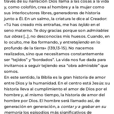
través de su narración Dios llama a las cosas a la vida
y, como colofón, crea al hombre y a la mujer como
sus interlocutores libres, generadores de historia
junto a Él. En un salmo, la criatura le dice al Creador:
«Tú has creado mis entrañas, me has
tejido
en el
seno materno. Te doy gracias porque son
admirables
tus obras
[…], no desconocías mis huesos. Cuando, en
lo oculto, me iba formando, y
entretejiendo
en lo
profundo de la tierra» (139,13-15). No nacemos
realizados, sino que necesitamos constantemente
ser “tejidos” y “bordados”. La vida nos fue dada para
invitarnos a seguir tejiendo esa “obra admirable” que
somos.
En este sentido, la Biblia es la gran historia de amor
entre Dios y la humanidad. En el centro está Jesús: su
historia lleva al cumplimiento el amor de Dios por el
hombre y, al mismo tiempo, la historia de amor del
hombre por Dios. El hombre será llamado así, de
generación en generación, a
contar y a grabar en su
memoria
los episodios más significativos de