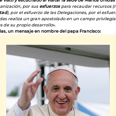
e visto y escuchado al visitar la sede de Manos Unida
anización, por sus
esfuerzos
para recaudar recursos (
ntad
), por el esfuerzo de las Delegaciones, por el esfuer
as realiza un gran apostolado en un campo privilegiado
 de su propio desarrollo
».
as, un mensaje en nombre del papa Francisco: