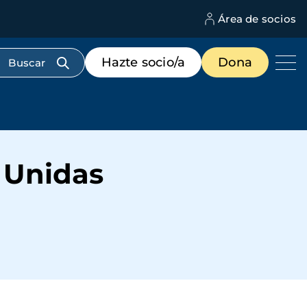
Área de socios
M
d
c
Menú
Hazte socio/a
Dona
d
de
us
destacados
cabecera
s Unidas