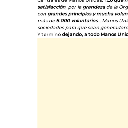
Centrales de Manos Unidas:
«
Lo que h
satisfacción
, por la
grandeza
de la Org
con
grandes principios y mucha volu
más de
6.000 voluntarios
… Manos Unid
sociedades para que sean generadores
Y terminó
dejando, a todo Manos Unid