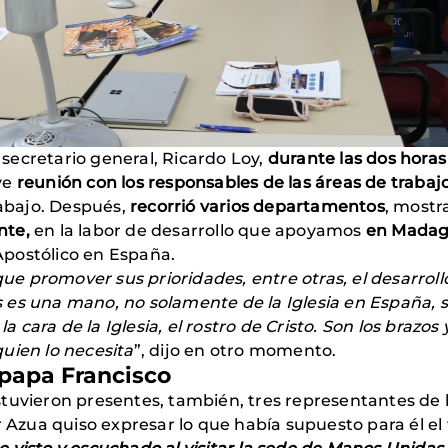
l secretario general, Ricardo Loy,
durante las dos hora
ve
reunión con los responsables de las áreas de trabaj
rabajo. Después,
recorrió varios departamentos
, most
nte,
en la labor de desarrollo que apoyamos
en Madaga
postólico en España.
 promover sus prioridades, entre otras, el desarroll
es una mano, no solamente de la Iglesia en España, si
ara de la Iglesia, el rostro de Cristo. Son los brazos 
uien lo necesita
”, dijo en otro momento.
 papa Francisco
e estuvieron presentes, también, tres representantes d
r Azua quiso expresar lo que había supuesto para él el