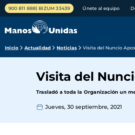
Pasar
Menú
900 811 888
BIZUM 33439
Únete al equipo
D
al
principal
contenido
principal
Ruta
Inicio
Actualidad
Noticias
Visita del Nuncio Apo
de
navegación
Visita del Nunc
Trasladó a toda la Organización un me
Jueves, 30 septiembre, 2021