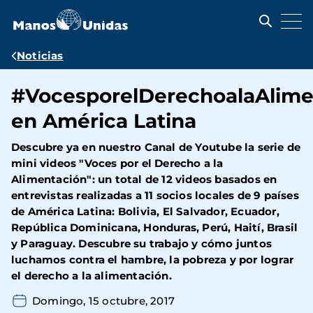
Pasar
al
contenido
principal
Ruta
Noticias
de
#VocesporelDerechoalaAlime
navegación
en América Latina
Descubre ya en nuestro Canal de Youtube la serie de
mini videos "Voces por el Derecho a la
Alimentación": un total de 12 videos basados en
entrevistas realizadas a 11 socios locales de 9 países
de América Latina: Bolivia, El Salvador, Ecuador,
República Dominicana, Honduras, Perú, Haití, Brasil
y Paraguay. Descubre su trabajo y cómo juntos
luchamos contra el hambre, la pobreza y por lograr
el derecho a la alimentación.
Domingo, 15 octubre, 2017