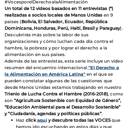
#VocesporelDerechoalaAlimentación
Un total de 12 videos basados en 11 entrevistas (*)
realizadas a socios locales de Manos Unidas
en 9
países (
Bolivia, El Salvador, Ecuador, República
Dominicana, Honduras, Perú, Haití, Brasil y Paraguay
).
Descubrirás más sobre la labor de sus
organizaciones y cómo luchan cada día contra el
hambre, la pobreza y por lograr el derecho a la
alimentación en sus países.
Además de las entrevistas, esta serie incluye un video
resumen del encuentro internacional
"El Derecho a
la Alimentación en América Latina"
en el que se
pueden constatar algunas de las cuestiones que
desde Manos Unidas estamos trabajando en nuestro
Trienio de Lucha Contra el Hambre (2016-2018)
, como
son
“Agricultura Sostenible con Equidad de Género”,
“Educación Ambiental para el Desarrollo Sostenible”
y “Ciudadanía, agendas y políticas públicas”
.
Haz
click
aquí
y descubre todas las VOCES
que
hemos ido escuchando en estos días y que