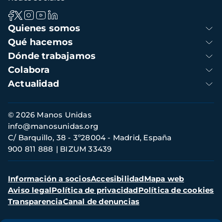
Navegación
Quienes somos
principal
Qué hacemos
Dónde trabajamos
Colabora
Actualidad
Información
© 2026 Manos Unidas
de
info@manosunidas.org
contacto
C/ Barquillo, 38 - 3º28004 - Madrid, España
900 811 888
BIZUM 33439
Menú
Información a socios
Accesibilidad
Mapa web
secundario
Aviso legal
Política de privacidad
Política de cookies
Transparencia
Canal de denuncias