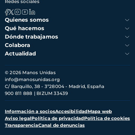
Redes sociales
Navegación
Quienes somos
principal
Qué hacemos
Dónde trabajamos
Colabora
Actualidad
Información
© 2026 Manos Unidas
de
info@manosunidas.org
contacto
C/ Barquillo, 38 - 3º28004 - Madrid, España
900 811 888
BIZUM 33439
Menú
Información a socios
Accesibilidad
Mapa web
secundario
Aviso legal
Política de privacidad
Política de cookies
Transparencia
Canal de denuncias