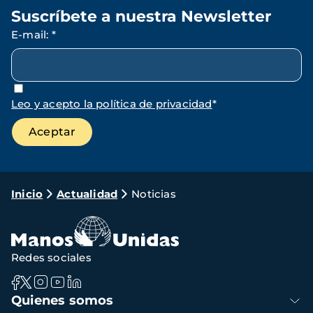
Suscríbete a nuestra Newsletter
E-mail
:
*
Leo y acepto la política de privacidad
*
Ruta
Inicio
Actualidad
Noticias
de
navegación
Redes sociales
Navegación
Quienes somos
principal