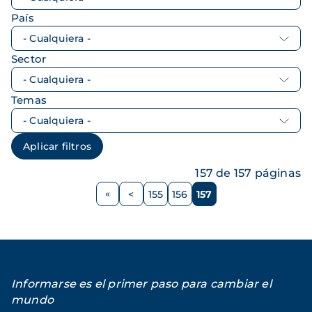
País
Sector
Temas
157 de 157 páginas
Paginación
<
155
156
157
Página
Página
Página
Página
anterior
Informarse es el primer paso para cambiar el
mundo