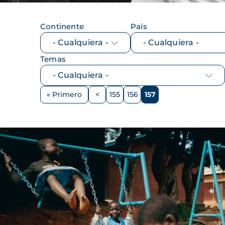
Continente
País
Temas
Paginación
« Primero
<
155
156
157
Primera
Página
Página
Página
Página
página
anterior