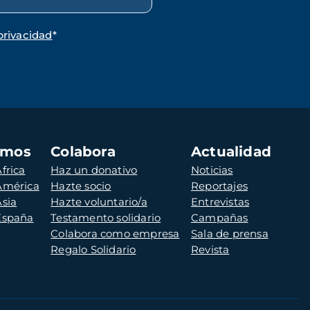
privacidad
*
amos
Colabora
Actualidad
frica
Haz un donativo
Noticias
 América
Hazte socio
Reportajes
Asia
Hazte voluntario/a
Entrevistas
 España
Testamento solidario
Campañas
Colabora como empresa
Sala de prensa
Regalo Solidario
Revista