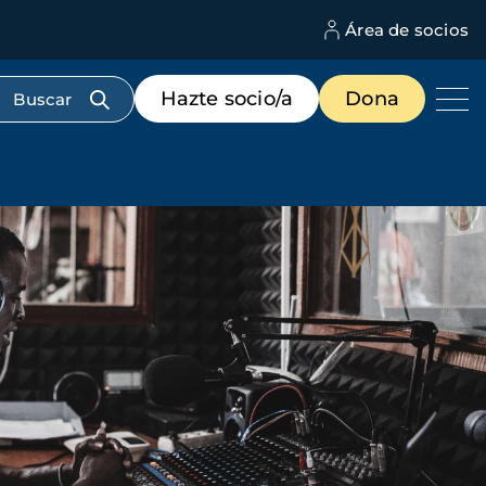
Área de socios
M
d
c
Menú
Hazte socio/a
Dona
d
de
us
destacados
cabecera