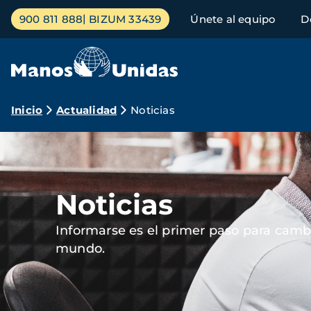
Pasar
Menú
900 811 888
BIZUM 33439
Únete al equipo
D
al
principal
contenido
principal
Ruta
Inicio
Actualidad
Noticias
de
Imagen
navegación
Noticias
Informarse es el primer paso para cambi
mundo.