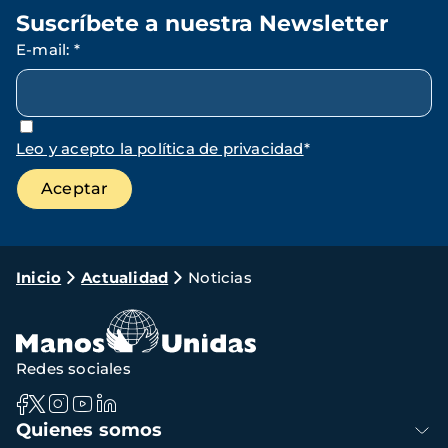
Suscríbete a nuestra Newsletter
E-mail
:
*
Leo y acepto la política de privacidad
*
Ruta
Inicio
Actualidad
Noticias
de
navegación
Redes sociales
Navegación
Quienes somos
principal