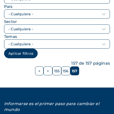
País
Sector
Temas
157 de 157 páginas
Paginación
<
155
156
157
Página
Página
Página
Página
anterior
Informarse es el primer paso para cambiar el
mundo