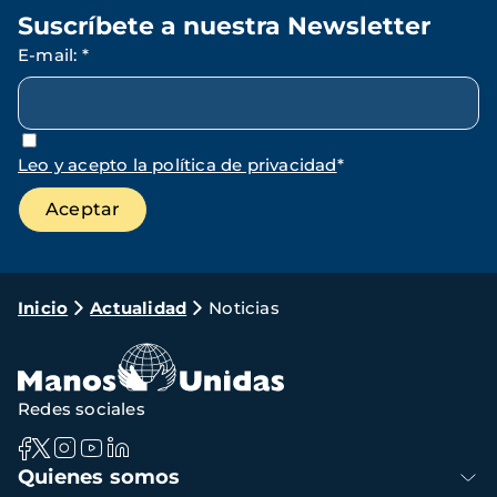
Suscríbete a nuestra Newsletter
E-mail
:
*
Leo y acepto la política de privacidad
*
Ruta
Inicio
Actualidad
Noticias
de
navegación
Redes sociales
Navegación
Quienes somos
principal