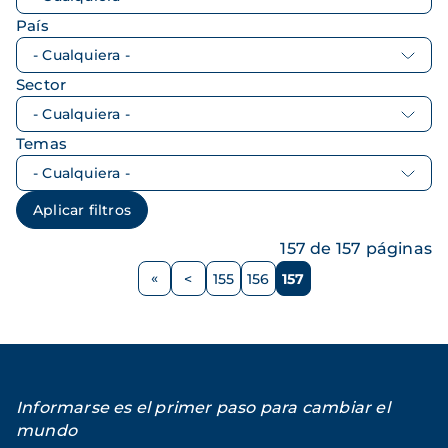
País
Sector
Temas
157 de 157 páginas
Paginación
<
155
156
157
Página
Página
Página
Página
anterior
Informarse es el primer paso para cambiar el
mundo