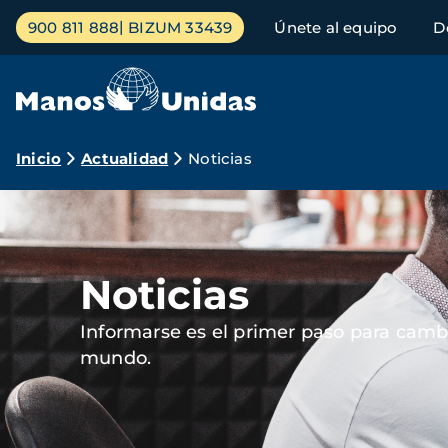
Pasar
Menú
900 811 888
BIZUM 33439
Únete al equipo
D
al
principal
contenido
principal
Ruta
Inicio
Actualidad
Noticias
de
Imagen
navegación
Noticias
Informarse es el primer paso para cambi
mundo.