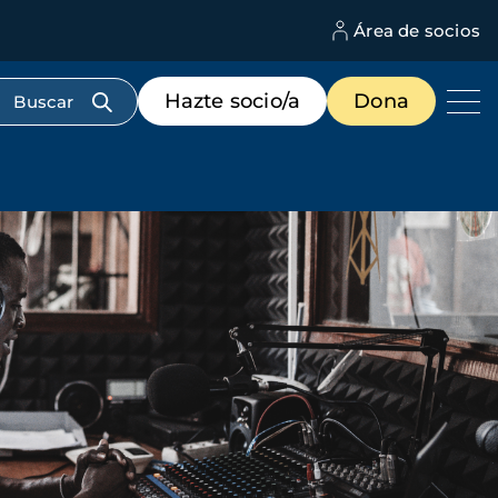
Área de socios
M
d
c
Menú
Hazte socio/a
Dona
d
de
us
destacados
cabecera