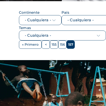
Continente
País
Temas
Paginación
« Primero
<
155
156
157
Primera
Página
Página
Página
Página
página
anterior