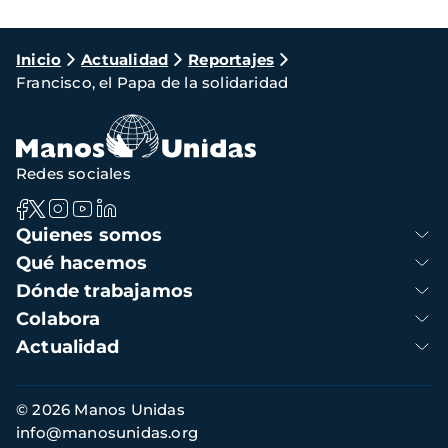
Ruta
Inicio
Actualidad
Reportajes
Francisco, el Papa de la solidaridad
de
navegación
Redes sociales
Navegación
Quienes somos
principal
Qué hacemos
Dónde trabajamos
Colabora
Actualidad
Información
© 2026 Manos Unidas
de
info@manosunidas.org
contacto