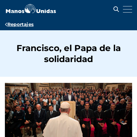
Pasar
al
contenido
principal
Ruta
Reportajes
de
navegación
Francisco, el Papa de la
solidaridad