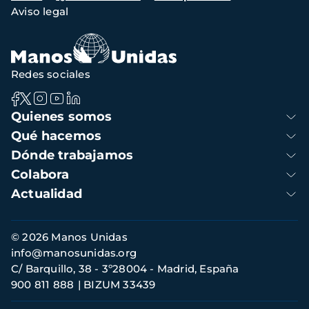
Aviso legal
de
navegación
Redes sociales
Navegación
Quienes somos
principal
Qué hacemos
Dónde trabajamos
Colabora
Actualidad
Información
© 2026 Manos Unidas
de
info@manosunidas.org
contacto
C/ Barquillo, 38 - 3º28004 - Madrid, España
900 811 888
BIZUM 33439