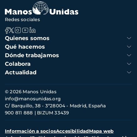
Redes sociales
Navegación
Quienes somos
principal
Qué hacemos
Dónde trabajamos
Colabora
Actualidad
Información
© 2026 Manos Unidas
de
info@manosunidas.org
contacto
C/ Barquillo, 38 - 3º28004 - Madrid, España
900 811 888
BIZUM 33439
Menú
Información a socios
Accesibilidad
Mapa web
secundario