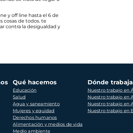
 y off line hasta el 6 de
s cosas de todos. te
ar contra la desigualdad y
mos
Qué hacemos
Dónde trabaj
Educación
Nuestro trabajo en Á
Salud
Nuestro trabajo en
Agua y saneamiento
Nuestro trabajo en 
Mujeres y equidad
Nuestro trabajo en
Derechos humanos
Alimentación y medios de vida
Medio ambiente