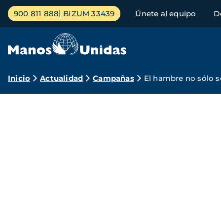
Pasar
Menú
900 811 888
BIZUM 33439
Únete al equipo
D
al
principal
contenido
principal
Ruta
Inicio
Actualidad
Campañas
El hambre no sólo 
de
navegación