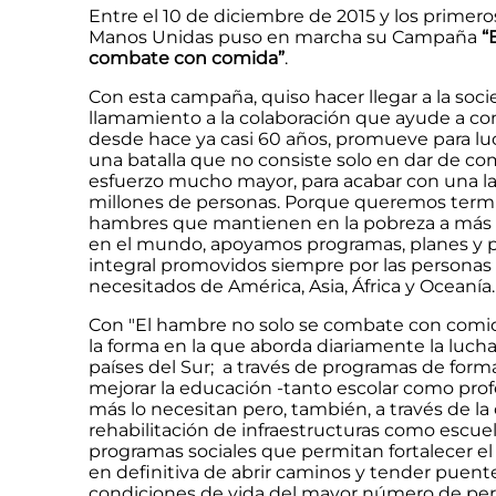
Entre el 10 de diciembre de 2015 y los primero
Manos Unidas puso en marcha su Campaña
“
combate con comida”
.
Con esta campaña, quiso hacer llegar a la soc
llamamiento a la colaboración que ayude a con
desde hace ya casi 60 años, promueve para lu
una batalla que no consiste solo en dar de co
esfuerzo mucho mayor, para acabar con una lac
millones de personas. Porque queremos termi
hambres que mantienen en la pobreza a más 
en el mundo, apoyamos programas, planes y p
integral promovidos siempre por las personas 
necesitados de América, Asia, África y Oceanía.
Con "El hambre no solo se combate con comid
la forma en la que aborda diariamente la lucha
países del Sur; a través de programas de for
mejorar la educación -tanto escolar como prof
más lo necesitan pero, también, a través de la
rehabilitación de infraestructuras como escuel
programas sociales que permitan fortalecer el 
en definitiva de abrir caminos y tender puente
condiciones de vida del mayor número de perso