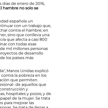
s días de enero de 2016,
El hambre no solo se
iedad española un
tinuar con un trabajo que,
char contra el hambre; en
mer, sino que conlleva una
ra que afecta a casi 800
nar con todas esas
de mil millones personas
royectos de desarrollo
de los países más
a", Manos Unidas explicó
 contra la pobreza en los
mación que permiten
esional- de aquellos que
 construcción y
as, hospitales y pozos; y de
papel de la mujer. Se trata
s para mejorar las
nas. Se trata de llegar a