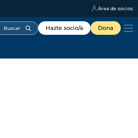
Área de socios
M
d
c
Menú
Hazte socio/a
Dona
d
de
us
destacados
cabecera