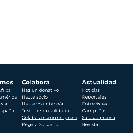
amos
Colabora
Actualidad
frica
Haz un donativo
Noticias
 América
Hazte socio
Reportajes
Asia
Hazte voluntario/a
Entrevistas
 España
Testamento solidario
Campañas
Colabora como empresa
Sala de prensa
Regalo Solidario
Revista