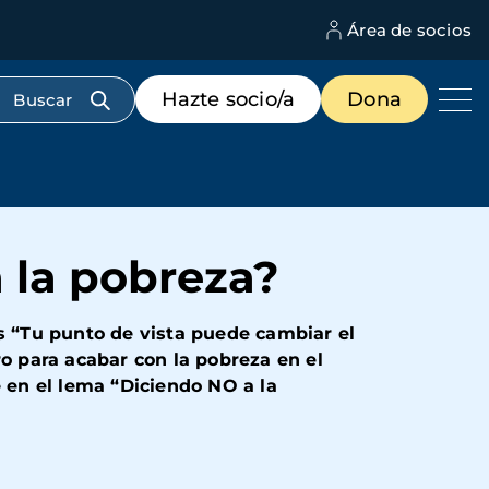
Área de socios
M
d
c
Menú
Hazte socio/a
Dona
d
de
us
destacados
cabecera
 la pobreza?
 “Tu punto de vista puede cambiar el
 para acabar con la pobreza en el
 en el lema “Diciendo NO a la