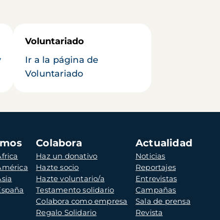
Voluntariado
y
Ir a la página de
Voluntariado
amos
Colabora
Actualidad
frica
Haz un donativo
Noticias
 América
Hazte socio
Reportajes
Asia
Hazte voluntario/a
Entrevistas
 España
Testamento solidario
Campañas
Colabora como empresa
Sala de prensa
Regalo Solidario
Revista