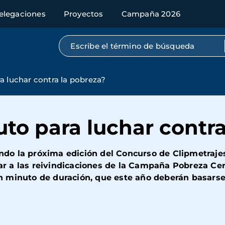
elegaciones
Proyectos
Campaña 2026
Búsqueda por texto completo
a luchar contra la pobreza?
to para luchar contra
o la próxima edición del Concurso de Clipmetrajes
 a las reivindicaciones de la Campaña Pobreza Cero
 minuto de duración, que este año deberán basarse