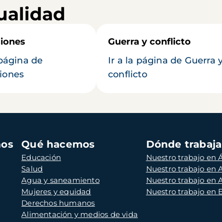
ualidad
iones
Guerra y conflicto
 página de
Ir a la página de Guerra 
iones
conflicto
mos
Qué hacemos
Dónde trabaj
Educación
Nuestro trabajo en Á
Salud
Nuestro trabajo en
Agua y saneamiento
Nuestro trabajo en 
Mujeres y equidad
Nuestro trabajo en
Derechos humanos
Alimentación y medios de vida