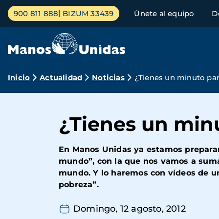
Pasar
Menú
900 811 888
BIZUM 33439
Únete al equipo
D
al
principal
contenido
principal
Ruta
Inicio
Actualidad
Noticias
¿Tienes un minuto par
de
navegación
¿Tienes un minu
En Manos Unidas ya estamos preparand
mundo”, con la que nos vamos a sumar
mundo. Y lo haremos con vídeos de un
pobreza”.
Domingo, 12 agosto, 2012