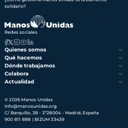
de
solidario?
navegación
Redes sociales
Navegación
Quienes somos
principal
Qué hacemos
Dónde trabajamos
Colabora
Actualidad
Información
© 2026 Manos Unidas
de
info@manosunidas.org
contacto
C/ Barquillo, 38 - 3º28004 - Madrid, España
900 811 888
BIZUM 33439