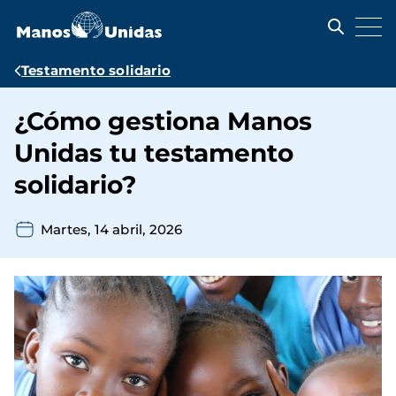
Pasar
al
contenido
principal
Ruta
Testamento solidario
de
¿Cómo gestiona Manos
navegación
Unidas tu testamento
solidario?
Martes, 14 abril, 2026