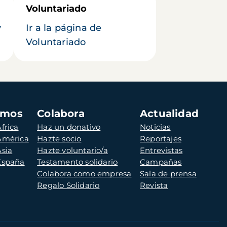
Voluntariado
y
Ir a la página de
Voluntariado
amos
Colabora
Actualidad
frica
Haz un donativo
Noticias
 América
Hazte socio
Reportajes
Asia
Hazte voluntario/a
Entrevistas
 España
Testamento solidario
Campañas
Colabora como empresa
Sala de prensa
Regalo Solidario
Revista