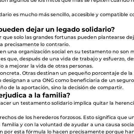
son algunos de los mitos que más se repiten cuando 
ario es mucho más sencillo, accesible y compatible con
pueden dejar un legado solidario?
 que solo las grandes fortunas pueden plantearse deja
a precisamente lo contrario.
en una organización social en su testamento no son m
tes que, después de una vida de trabajo y esfuerzo, 
 a mejorar la vida de otras personas.
oncreta. Otras destinan un pequeño porcentaje de la
o designan a una ONG como beneficiaria de un seguro 
o de la aportación, sino la decisión de compartir.
rjudica a la familia?
er un testamento solidario implica quitar la herencia a
rechos de los herederos forzosos. Esto significa que 
familia y con la voluntad de ayudar a una causa socia
 por esta fórmula lo hacen precisamente porque han 