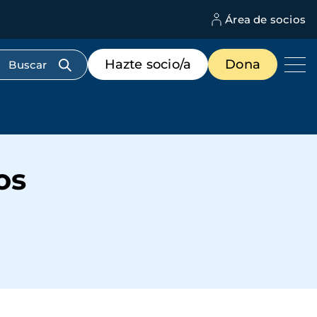
Área de socios
M
d
c
Menú
Hazte socio/a
Dona
d
de
us
destacados
cabecera
os