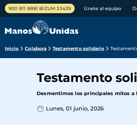
Pasar
Menú
900 811 888
BIZUM 33439
Únete al equipo
D
al
principal
contenido
principal
Ruta
Inicio
Colabora
Testamento solidario
Testamento
de
navegación
Testamento soli
Desmentimos los principales mitos a l
Lunes, 01 junio, 2026