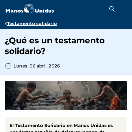
Pasar
al
contenido
principal
Ruta
Testamento solidario
de
¿Qué es un testamento
navegación
solidario?
Lunes, 06 abril, 2026
El
Testamento Solidario en Manos Unidas
es