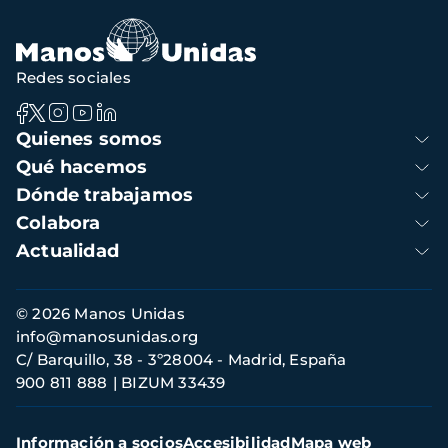
navegación
Redes sociales
Navegación
Quienes somos
principal
Qué hacemos
Dónde trabajamos
Colabora
Actualidad
Información
© 2026 Manos Unidas
de
info@manosunidas.org
contacto
C/ Barquillo, 38 - 3º28004 - Madrid, España
900 811 888
BIZUM 33439
Menú
Información a socios
Accesibilidad
Mapa web