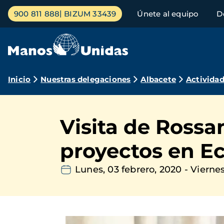
Pasar
Menú
900 811 888
BIZUM 33439
Únete al equipo
D
al
principal
contenido
principal
Ruta
Inicio
Nuestras delegaciones
Albacete
Activida
de
navegación
Visita de Rossa
proyectos en E
Lunes, 03 febrero, 2020
-
Viernes