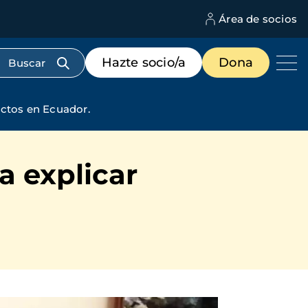
Área de socios
M
d
c
Menú
Hazte socio/a
Dona
d
de
us
destacados
cabecera
ectos en Ecuador.
a explicar