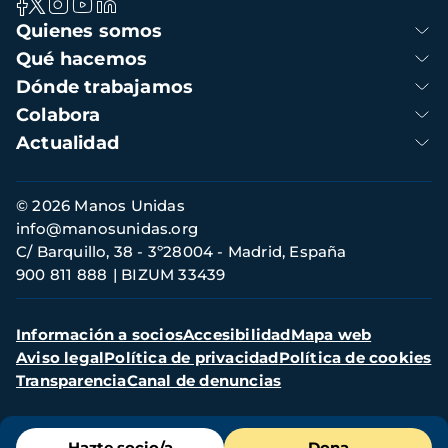
Navegación
Quienes somos
principal
Qué hacemos
Dónde trabajamos
Colabora
Actualidad
Información
© 2026 Manos Unidas
de
info@manosunidas.org
contacto
C/ Barquillo, 38 - 3º28004 - Madrid, España
900 811 888
BIZUM 33439
Menú
Información a socios
Accesibilidad
Mapa web
secundario
Aviso legal
Política de privacidad
Política de cookies
Transparencia
Canal de denuncias
Menú
Hazte socio/a
Dona