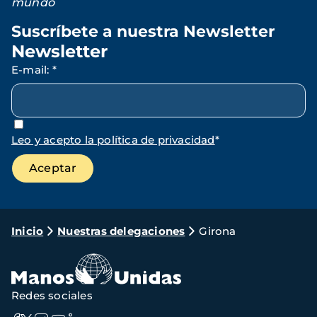
mundo
Suscríbete a nuestra Newsletter
Newsletter
E-mail
:
*
Leo y acepto la política de privacidad
*
Ruta
Inicio
Nuestras delegaciones
Girona
de
navegación
Redes sociales