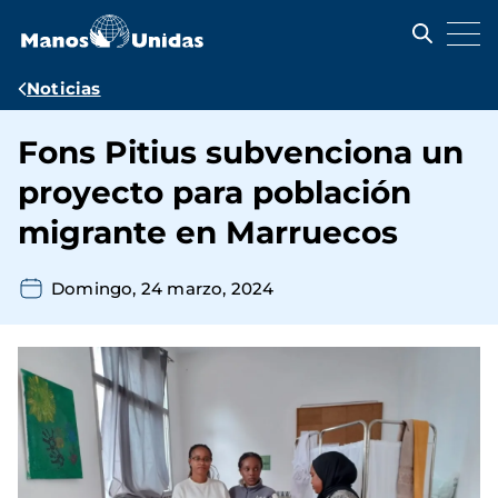
Pasar
al
contenido
principal
Ruta
Noticias
de
Fons Pitius subvenciona un
navegación
proyecto para población
migrante en Marruecos
Domingo, 24 marzo, 2024