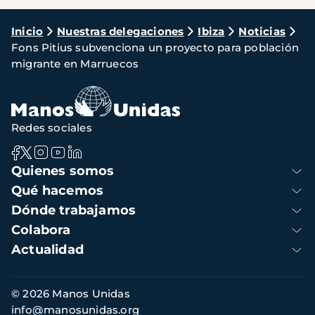
Ruta
Inicio
Nuestras delegaciones
Ibiza
Noticias
Fons Pitius subvenciona un proyecto para población
de
migrante en Marruecos
navegación
Redes sociales
Navegación
Quienes somos
principal
Qué hacemos
Dónde trabajamos
Colabora
Actualidad
Información
© 2026 Manos Unidas
de
info@manosunidas.org