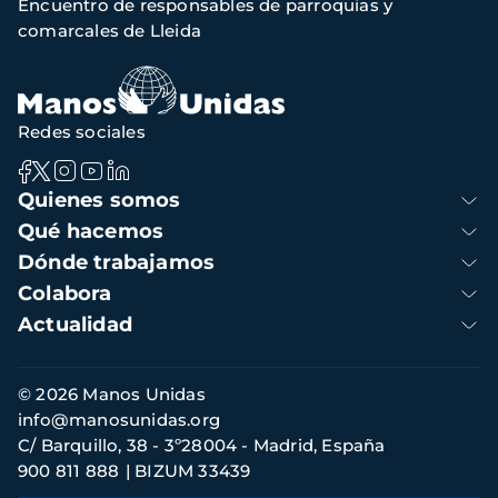
Encuentro de responsables de parroquias y
navegación
comarcales de Lleida
Redes sociales
Navegación
Quienes somos
principal
Qué hacemos
Dónde trabajamos
Colabora
Actualidad
Información
© 2026 Manos Unidas
de
info@manosunidas.org
contacto
C/ Barquillo, 38 - 3º28004 - Madrid, España
900 811 888
BIZUM 33439