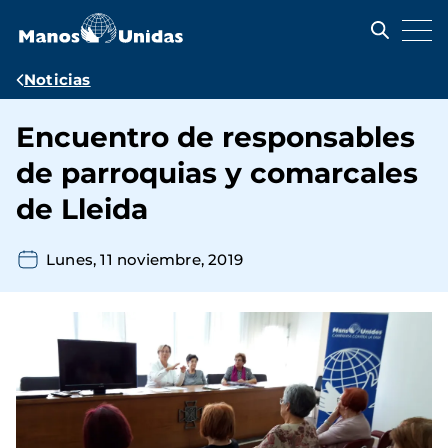
Pasar
al
contenido
principal
Ruta
Noticias
de
Encuentro de responsables
navegación
de parroquias y comarcales
de Lleida
Lunes, 11 noviembre, 2019