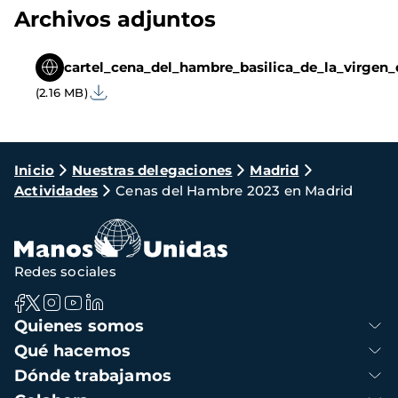
Archivos adjuntos
cartel_cena_del_hambre_basilica_de_la_virgen
(2.16 MB)
Ruta
Inicio
Nuestras delegaciones
Madrid
Actividades
Cenas del Hambre 2023 en Madrid
de
navegación
Redes sociales
Navegación
Quienes somos
principal
Qué hacemos
Dónde trabajamos