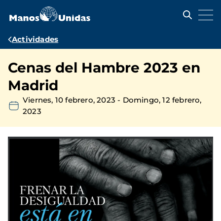
Pasar
al
contenido
principal
Ruta
Actividades
de
Cenas del Hambre 2023 en
navegación
Madrid
Viernes, 10 febrero, 2023
-
Domingo, 12 febrero,
2023